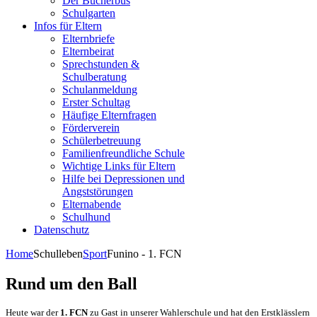
Der Bücherbus
Schulgarten
Infos für Eltern
Elternbriefe
Elternbeirat
Sprechstunden &
Schulberatung
Schulanmeldung
Erster Schultag
Häufige Elternfragen
Förderverein
Schülerbetreuung
Familienfreundliche Schule
Wichtige Links für Eltern
Hilfe bei Depressionen und
Angststörungen
Elternabende
Schulhund
Datenschutz
Home
Schulleben
Sport
Funino - 1. FCN
Rund um den Ball
Heute war der
1. FCN
zu Gast in unserer Wahlerschule und hat den Erstklässlern