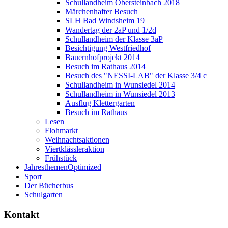
Schullandheim Obersteinbach 2018
Märchenhafter Besuch
SLH Bad Windsheim 19
Wandertag der 2aP und 1/2d
Schullandheim der Klasse 3aP
Besichtigung Westfriedhof
Bauernhofprojekt 2014
Besuch im Rathaus 2014
Besuch des "NESSI-LAB" der Klasse 3/4 c
Schullandheim in Wunsiedel 2014
Schullandheim in Wunsiedel 2013
Ausflug Klettergarten
Besuch im Rathaus
Lesen
Flohmarkt
Weihnachtsaktionen
Viertklässleraktion
Frühstück
Jahresthemen
Optimized
Sport
Der Bücherbus
Schulgarten
Kontakt