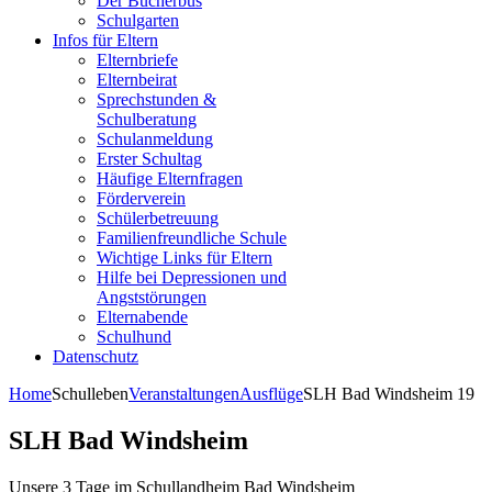
Der Bücherbus
Schulgarten
Infos für Eltern
Elternbriefe
Elternbeirat
Sprechstunden &
Schulberatung
Schulanmeldung
Erster Schultag
Häufige Elternfragen
Förderverein
Schülerbetreuung
Familienfreundliche Schule
Wichtige Links für Eltern
Hilfe bei Depressionen und
Angststörungen
Elternabende
Schulhund
Datenschutz
Home
Schulleben
Veranstaltungen
Ausflüge
SLH Bad Windsheim 19
SLH Bad Windsheim
Unsere 3 Tage im Schullandheim Bad Windsheim