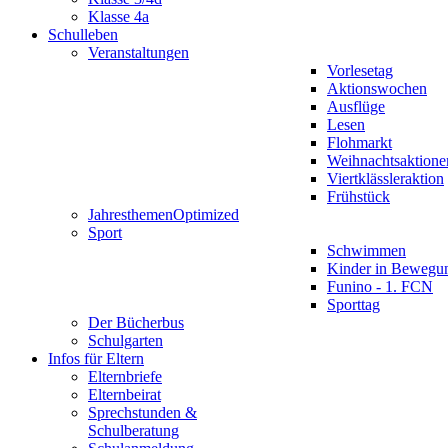
Klasse 4a
Schulleben
Veranstaltungen
Vorlesetag
Aktionswochen
Ausflüge
Lesen
Flohmarkt
Weihnachtsaktione
Viertklässleraktion
Frühstück
Jahresthemen
Optimized
Sport
Schwimmen
Kinder in Bewegu
Funino - 1. FCN
Sporttag
Der Bücherbus
Schulgarten
Infos für Eltern
Elternbriefe
Elternbeirat
Sprechstunden &
Schulberatung