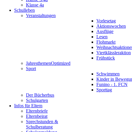
Klasse 4a
Schulleben
Veranstaltungen
Vorlesetag
Aktionswochen
Ausflüge
Lesen
Flohmarkt
Weihnachtsaktione
Viertklässleraktion
Frühstück
Jahresthemen
Optimized
Sport
Schwimmen
Kinder in Bewegu
Funino - 1. FCN
Sporttag
Der Bücherbus
Schulgarten
Infos für Eltern
Elternbriefe
Elternbeirat
Sprechstunden &
Schulberatung